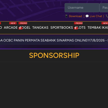
📱 Download
|
💬 Live Chat
|

NEW
PROMO
PROMO
NEW
NO
ARCADE
TOGEL
TANGKAS
SPORTBOOKS
SLOTS
TEMBAK IKA
GA OCBC PANIN PERMATA SEABANK SINARMAS ONLINE!!!
7/8/2026 - K
SPONSORSHIP